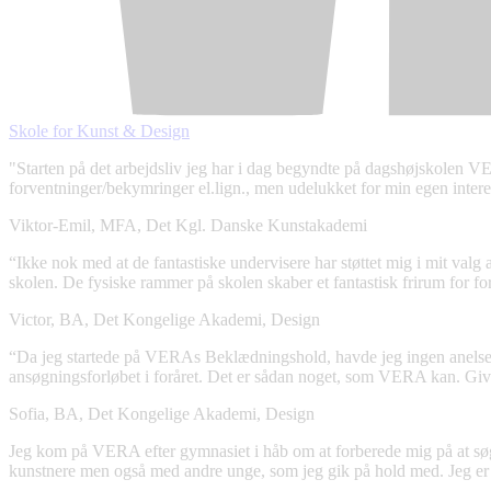
Skole
for Kunst & Design
"Starten på det arbejdsliv jeg har i dag begyndte på dagshøjskolen VER
forventninger/bekymringer el.lign., men udelukket for min egen interess
Viktor-Emil, MFA, Det Kgl. Danske Kunstakademi
“Ikke nok med at de fantastiske undervisere har støttet mig i mit valg 
skolen. De fysiske rammer på skolen skaber et fantastisk frirum for for
Victor, BA, Det Kongelige Akademi, Design
“Da jeg startede på VERAs Beklædningshold, havde jeg ingen anelse o
ansøgningsforløbet i foråret. Det er sådan noget, som VERA kan. Give e
Sofia, BA, Det Kongelige Akademi, Design
Jeg kom på VERA efter gymnasiet i håb om at forberede mig på at søg
kunstnere men også med andre unge, som jeg gik på hold med. Jeg 