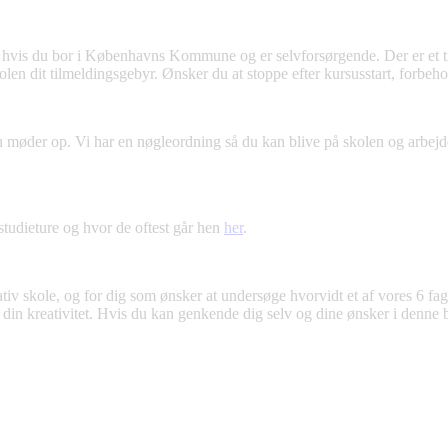
 kun hvis du bor i Københavns Kommune og er selvforsørgende.
Der er et 
olen dit tilmeldingsgebyr. Ønsker du at stoppe efter kursusstart, forbehol
 du møder op. Vi har en nøgleordning så du kan blive på skolen og arbejde
studieture og hvor de oftest går hen
her
.
iv skole, og for dig som ønsker at undersøge hvorvidt et af vores 6 fag
å din kreativitet. Hvis du kan genkende dig selv og dine ønsker i denne b