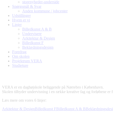
storenyheder-underside
Spørgsmål & Svar
Anden kommune / jobcenter
Udstillinger
Hvem er vi
Linjer
Billedkunst A & B
Undervisere
Arkitektur & Design
Billedkunst F
Beklædningsdesign
Foredrag
Om skolen
Projektrum VERA
Studieture
VERA er en daghøjskole beliggende på Nørrebro i København.
Skolen tilbyder undervisning i en række kreative fag og forløbene er
Læs mere om vores 6 linjer:
Arkitektur & Design
Billedkunst F
Billedkunst A & B
Beklædningsdes