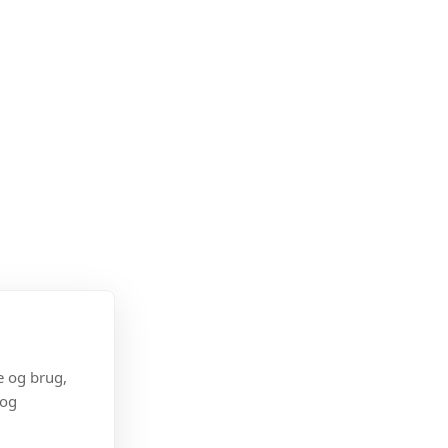
e og brug,
 og