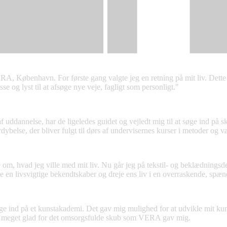
A, København. For første gang valgte jeg en retning på mit liv. Dette v
e og lyst til at afsøge nye veje, fagligt som personligt."
af uddannelse, har de ligeledes guidet og vejledt mig til at søge ind på 
dybelse, der bliver fulgt til dørs af undervisernes kurser i metoder og v
m, hvad jeg ville med mit liv. Nu går jeg på tekstil- og beklædningsd
n livsvigtige bekendtskaber og dreje ens liv i en overraskende, spændend
e ind på et kunstakademi. Det gav mig mulighed for at udvikle mit ku
er meget glad for det omsorgsfulde skub som VERA gav mig.