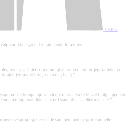
VERA
alg var ikke styret af karaktersnit, forældres
skoler, hvor jeg så det som umuligt at komme ind før jeg startede på
ærktøjer, jeg stadig bruger den dag i dag.”
esign på Det Kongelige Akademi, efter at være blevet hjulpet gennem
e retning, man ikke selv er i stand til at se eller realisere.”
nstneriske sprog og ideer både sammen med de professionelle