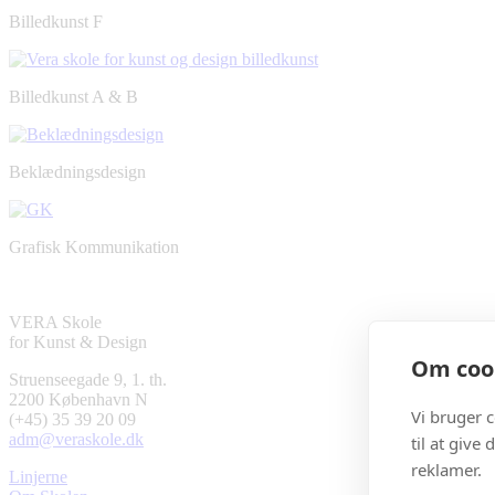
Billedkunst F
Billedkunst A & B
Beklædningsdesign
Grafisk Kommunikation
VERA Skole
for Kunst & Design
Om cook
Struenseegade 9, 1. th.
2200 København N
Vi bruger 
(+45) 35 39 20 09
adm@veraskole.dk
til at give
reklamer.
Linjerne