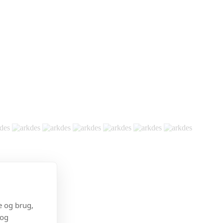
e og brug,
 og