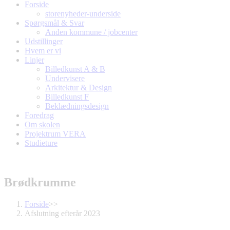
Forside
storenyheder-underside
Spørgsmål & Svar
Anden kommune / jobcenter
Udstillinger
Hvem er vi
Linjer
Billedkunst A & B
Undervisere
Arkitektur & Design
Billedkunst F
Beklædningsdesign
Foredrag
Om skolen
Projektrum VERA
Studieture
Brødkrumme
Forside
>>
Afslutning efterår 2023