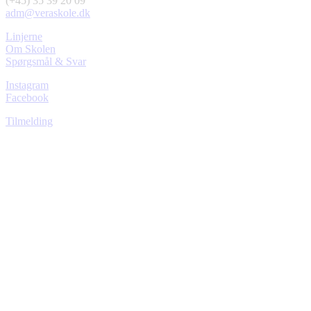
(+45) 35 39 20 09
adm@veraskole.dk
Linjerne
Om Skolen
Spørgsmål & Svar
Instagram
Facebook
Tilmelding