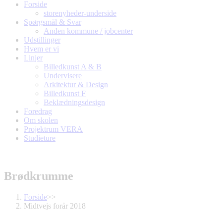
Forside
storenyheder-underside
Spørgsmål & Svar
Anden kommune / jobcenter
Udstillinger
Hvem er vi
Linjer
Billedkunst A & B
Undervisere
Arkitektur & Design
Billedkunst F
Beklædningsdesign
Foredrag
Om skolen
Projektrum VERA
Studieture
Brødkrumme
Forside
>>
Midtvejs forår 2018