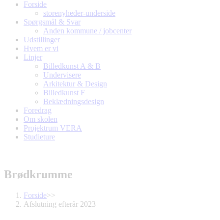
Forside
storenyheder-underside
Spørgsmål & Svar
Anden kommune / jobcenter
Udstillinger
Hvem er vi
Linjer
Billedkunst A & B
Undervisere
Arkitektur & Design
Billedkunst F
Beklædningsdesign
Foredrag
Om skolen
Projektrum VERA
Studieture
Brødkrumme
Forside
>>
Afslutning efterår 2023