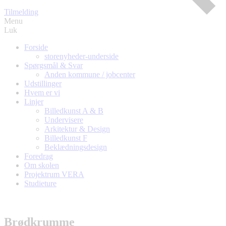
Tilmelding
Menu
Luk
Forside
storenyheder-underside
Spørgsmål & Svar
Anden kommune / jobcenter
Udstillinger
Hvem er vi
Linjer
Billedkunst A & B
Undervisere
Arkitektur & Design
Billedkunst F
Beklædningsdesign
Foredrag
Om skolen
Projektrum VERA
Studieture
Brødkrumme