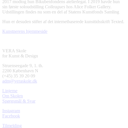
2017 modtog hun Bikubenfondens atelierlegat. I 2019 havde hun
sin første soloudstilling
Colleagues
hos Alice Folker Gallery.
Udstillingen findes nu som en del af Statens Kunstfonds Samling
Hun er desuden stifter af det internetbaserede kunsttidsskrift Texted.
Kunstnerens hjemmeside
VERA Skole
for Kunst & Design
Struenseegade 9, 1. th.
2200 København N
(+45) 35 39 20 09
adm@veraskole.dk
Linjerne
Om Skolen
Spørgsmål & Svar
Instagram
Facebook
Tilmelding