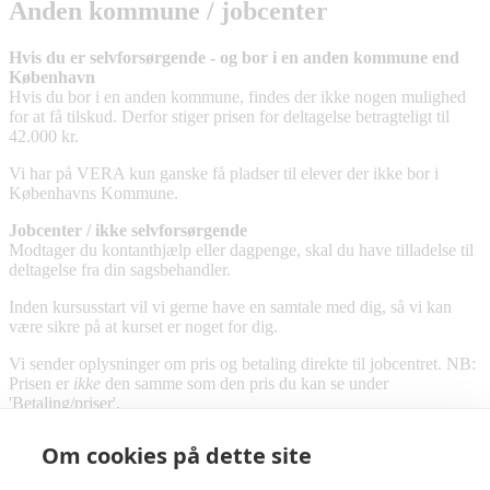
Anden kommune / jobcenter
Hvis du er selvforsørgende - og bor i en anden kommune end
København
Hvis du bor i en anden kommune, findes der ikke nogen mulighed
for at få tilskud. Derfor stiger prisen for deltagelse betragteligt til
42.000 kr.
Vi har på VERA kun ganske få pladser til elever der ikke bor i
Københavns Kommune.
Jobcenter / ikke selvforsørgende
Modtager du kontanthjælp eller dagpenge, skal du have tilladelse til
deltagelse fra din sagsbehandler.
Inden kursusstart vil vi gerne have en samtale med dig, så vi kan
være sikre på at kurset er noget for dig.
Vi sender oplysninger om pris og betaling direkte til jobcentret. NB:
Prisen er
ikke
den samme som den pris du kan se under
'Betaling/priser'.
Om cookies på dette site
VERA Skole