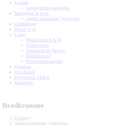
Forside
storenyheder-underside
Spørgsmål & Svar
Anden kommune / jobcenter
Udstillinger
Hvem er vi
Linjer
Billedkunst A & B
Undervisere
Arkitektur & Design
Billedkunst F
Beklædningsdesign
Foredrag
Om skolen
Projektrum VERA
Studieture
Brødkrumme
Forside
>>
Anden kommune / jobcenter