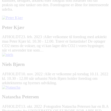
kunstner, designer, arkitekt eller fotograf som fortæller om sin
praksis og sine tanker om den. Foredragene er åbne for interesserede
udefra.
Peter Kjær
AFHOLDT
23. feb. 2023
:
Aller velkomne til foredrag med arkitekt
maa Peter Kjær kl. 10.30 - 12.00. Træer er fantastiske! De optager
CO2 mens de vokser, og vi kan lagre dén CO2 i vores bygninger,
når vi anvender træ som…
Niels Bjørn
AFHOLDT
10. nov. 2022
:
Alle er velkomne på torsdag 10.11. 2022
kl. 10.30 - 12.00 når urbanist Niels Bjørn holder foredrag om
arkitekturens og byernes udvikling.
Natascha Petersen
AFHOLDT
13. okt. 2022
:
Fotografen Natascha Petersen har en B.A
Photography fra UNIVERSITY OF EUROPE FOR APPLIED