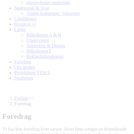
storenyheder-underside
Spørgsmål & Svar
Anden kommune / jobcenter
Udstillinger
Hvem er vi
Linjer
Billedkunst A & B
Undervisere
Arkitektur & Design
Billedkunst F
Beklædningsdesign
Foredrag
Om skolen
Projektrum VERA
Studieture
Forside
>>
Foredrag
Brødkrumme
Foredrag
Vi har fem foredrag hver sæson. Hver linje vælger en fremstående