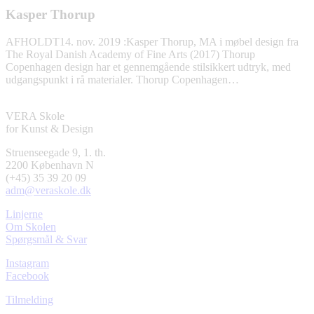
Kasper Thorup
AFHOLDT
14. nov. 2019
:
Kasper Thorup, MA i møbel design fra
The Royal Danish Academy of Fine Arts (2017) Thorup
Copenhagen design har et gennemgående stilsikkert udtryk, med
udgangspunkt i rå materialer. Thorup Copenhagen…
VERA Skole
for Kunst & Design
Struenseegade 9, 1. th.
2200 København N
(+45) 35 39 20 09
adm@veraskole.dk
Linjerne
Om Skolen
Spørgsmål & Svar
Instagram
Facebook
Tilmelding