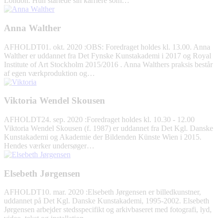
London. Hun startede sin karriere som…
Anna Walther
AFHOLDT
01. okt. 2020
:
OBS: Foredraget holdes kl. 13.00. Anna
Walther er uddannet fra Det Fynske Kunstakademi i 2017 og Royal
Institute of Art Stockholm 2015/2016 . Anna Walthers praksis består
af egen værkproduktion og…
Viktoria Wendel Skousen
AFHOLDT
24. sep. 2020
:
Foredraget holdes kl. 10.30 - 12.00
Viktoria Wendel Skousen (f. 1987) er uddannet fra Det Kgl. Danske
Kunstakademi og Akademie der Bildenden Künste Wien i 2015.
Hendes værker undersøger…
Elsebeth Jørgensen
AFHOLDT
10. mar. 2020
:
Elsebeth Jørgensen er billedkunstner,
uddannet på Det Kgl. Danske Kunstakademi, 1995-2002. Elsebeth
Jørgensen arbejder stedsspecifikt og arkivbaseret med fotografi, lyd,