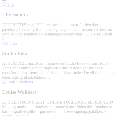
Uffe Isolotto
AFHOLDT
05. maj. 2022
:
Aktuel som kurator for den danske
pavillon på Venedig Biennalen og meget omtalt for sine værker i år.
Uffe Isolotto kommer og fremlægger ideerne bag! Kl. 10.30. Åbent
for alle!
Studio Eika
AFHOLDT
21. apr. 2022
:
Tegnestuen Studio Eika kommer forbi
Veras fællesrum og medbringer en stribe af deres ganske store
modeller de har fremstillet på Statens Værksteder. De vil fortælle om
deres tilgang til arkitekturen…
Louise Wolthers
AFHOLDT
06. maj. 2021
:
ONLINE-FOREDRAG kl. 10.30-12.00
Magt og modstand i fotobaseret samtidskunst Siden dets fremkomst
har fotografiet spillet afgørende roller i overvågningspraktiker. Fra