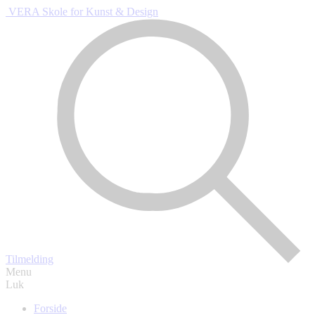
Gå
VERA Skole
for Kunst & Design
til
hovedindhold
Tilmelding
Menu
Luk
Forside