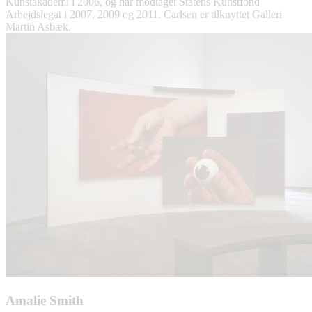
Kunstakademi i 2006, og har modtaget Statens Kunstfond
Arbejdslegat i 2007, 2009 og 2011. Carlsen er tilknyttet Galleri
Martin Asbæk.
Amalie Smith