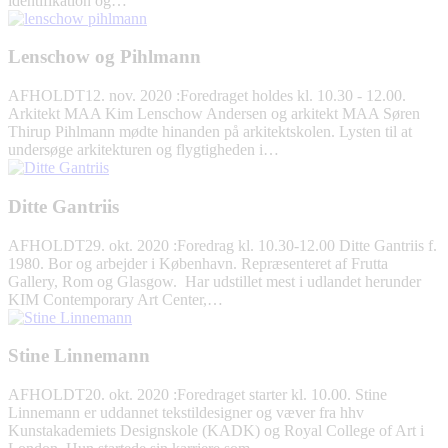
identifikation og…
Lenschow og Pihlmann
AFHOLDT
12. nov. 2020
:
Foredraget holdes kl. 10.30 - 12.00.
Arkitekt MAA Kim Lenschow Andersen og arkitekt MAA Søren
Thirup Pihlmann mødte hinanden på arkitektskolen. Lysten til at
undersøge arkitekturen og flygtigheden i…
Ditte Gantriis
AFHOLDT
29. okt. 2020
:
Foredrag kl. 10.30-12.00 Ditte Gantriis f.
1980. Bor og arbejder i København. Repræsenteret af Frutta
Gallery, Rom og Glasgow. Har udstillet mest i udlandet herunder
KIM Contemporary Art Center,…
Stine Linnemann
AFHOLDT
20. okt. 2020
:
Foredraget starter kl. 10.00. Stine
Linnemann er uddannet tekstildesigner og væver fra hhv
Kunstakademiets Designskole (KADK) og Royal College of Art i