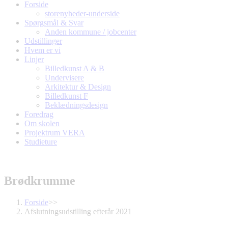
Forside
storenyheder-underside
Spørgsmål & Svar
Anden kommune / jobcenter
Udstillinger
Hvem er vi
Linjer
Billedkunst A & B
Undervisere
Arkitektur & Design
Billedkunst F
Beklædningsdesign
Foredrag
Om skolen
Projektrum VERA
Studieture
Brødkrumme
Forside
>>
Afslutningsudstilling efterår 2021